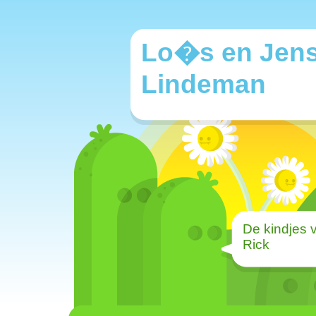
Lo�s en Jen
Lindeman
De kindjes 
Rick