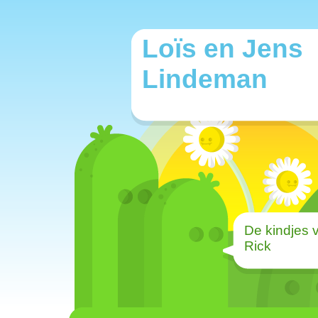
Loïs en Jens
Lindeman
De kindjes 
Rick